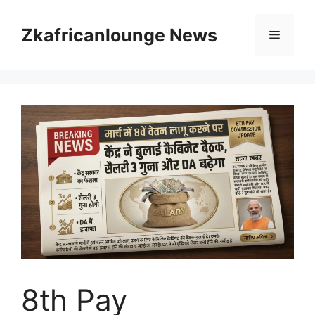
Skip
to
Zkafricanlounge News
Menu
content
8th Pay