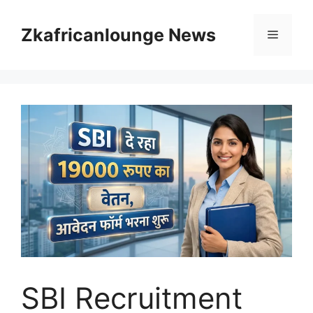
Skip
to
Zkafricanlounge News
Menu
content
SBI Recruitment