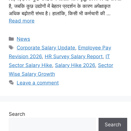
है, जबकि कुछ उद्योगों में बेहतर प्रदर्शन के कारण अपेक्षाकृत
अधिक बढ़ोतरी संभव है। हालांकि, किसी भी कर्मचारी की …
Read more
Categories
News
Tags
Corporate Salary Update
,
Employee Pay
Revision 2026
,
HR Survey Salary Report
,
IT
Sector Salary Hike
,
Salary Hike 2026
,
Sector
Wise Salary Growth
Leave a comment
Search
Search